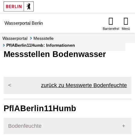
Springe zur Navigation
Springe zum Inhalt
Wasserportal Berlin
Barrierefrei
Menü
Wasserportal
Messstelle
PflABerlin11Humb: Informationen
Messstellen Bodenwasser
zurück zu Messwerte Bodenfeuchte
PflABerlin11Humb
Bodenfeuchte