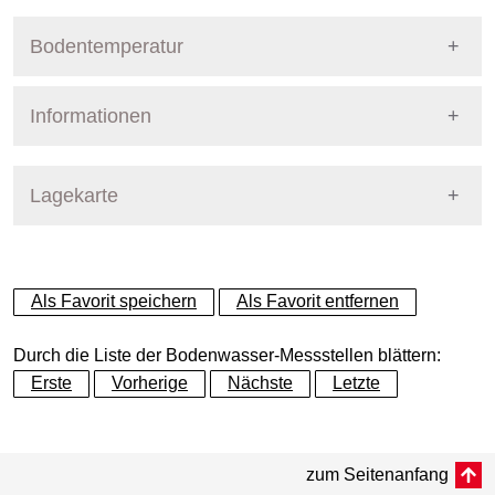
Bodentemperatur
Informationen
Pegel Berlin
Name
PflABerlin11Humb
Lagekarte
Straße
Humboldthain
+
Als Favorit speichern
Als Favorit entfernen
Bezirk
Mitte
−
Durch die Liste der Bodenwasser-Messstellen blättern:
Betreiber
Pflanzenschutzamt
Erste
Vorherige
Nächste
Letzte
Dynamische Grafik
Messtiefe
Dynamische Grafik
bis 85 cm
zum Seitenanfang