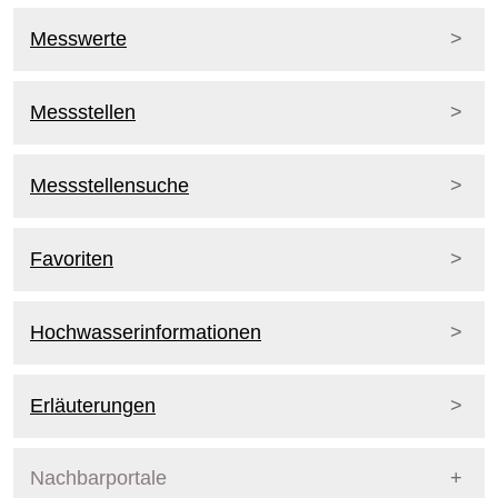
Messstellen Berlin
Messwerte
Oberflächengewässeer
Wasserstand
Wasserstand | Durchfluss
Messstellen
Wasserqualität (kontinuierlich)
Wasserqualität (Probenahme)
Wasserqualität (Badegewässer)
Messstellensuche
Bodenwasser
Bodenfeuchte u. Bodentemperatur
Favoriten
Grundwasser
Hochwasserinformationen
Wasserstand
Wasserstand u. Wasserqualität
Wasserqualität
Erläuterungen
Messstellen Dritter
Oberflächengewässeer
Nachbarportale
Pegel Brandenburg