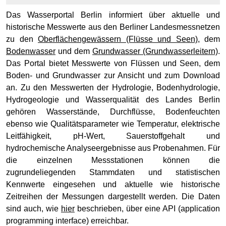
Pegel Mecklenburg-Vorpommern
Das Wasserportal Berlin informiert über aktuelle und
Pegel der WSV
Oberflächengewässer
historische Messwerte aus den Berliner Landesmessnetzen
Wasserqualität Brandenburg
Länderübergreifendes Hochwasserportal
zu den
Oberflächengewässern (Flüsse und Seen)
, dem
Bodenwasser
und dem
Grundwasser (Grundwasserleitern)
.
Meine Pegel App
PEGELONLINE (wsv.de)
Das Portal bietet Messwerte von Flüssen und Seen, dem
Pegelportal Brandenburg
Boden- und Grundwasser zur Ansicht und zum Download
Auskunftsplattform Wasser Brandenburg
an. Zu den Messwerten der Hydrologie, Bodenhydrologie,
Pegelportal Mecklenburg-Vorpommern
Hydrogeologie und Wasserqualität des Landes Berlin
gehören Wasserstände, Durchflüsse, Bodenfeuchten
Wasserqualität
ebenso wie Qualitätsparameter wie Temperatur, elektrische
Leitfähigkeit, pH-Wert, Sauerstoffgehalt und
Wassergütemessnetz Brandenburg
Grundwasser
hydrochemische Analyseergebnisse aus Probenahmen. Für
die einzelnen Messstationen können die
Grundwasser
zugrundeliegenden Stammdaten und statistischen
Kennwerte eingesehen und aktuelle wie historische
Grundwassermessstellen Brandenburg
Zeitreihen der Messungen dargestellt werden. Die Daten
sind auch, wie
hier
beschrieben, über eine API (application
programming interface) erreichbar.