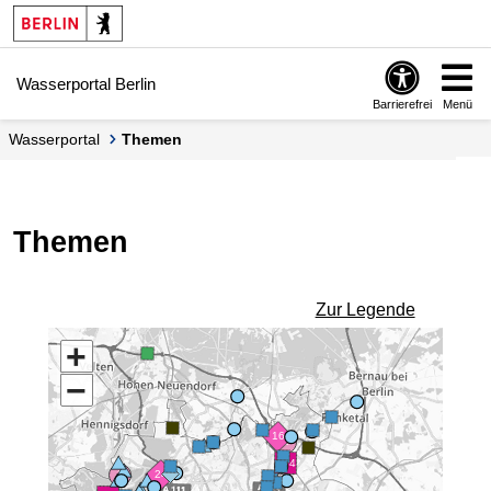
Springe zur Navigation
Springe zum Inhalt
Wasserportal Berlin
Barrierefrei
Menü
Wasserportal
Themen
Themen
Zur Legende
+
−