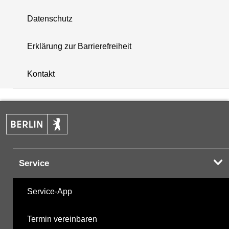
Stationsstatus
Datenschutz
keine aktuellen Daten
i
keine Klassifizierung
Erklärung zur Barrierefreiheit
Messstation inaktiv
+
Kontakt
−
Service
Service-App
Termin vereinbaren