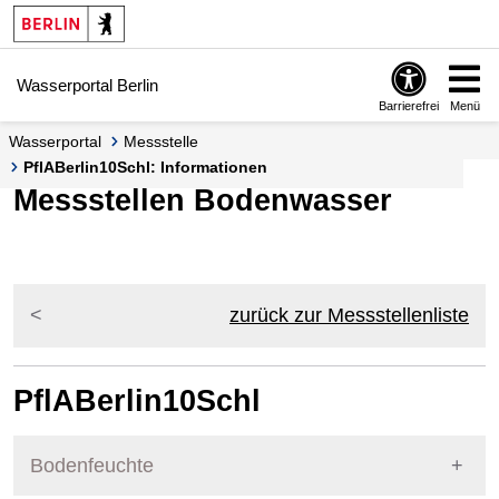
Springe zur Navigation
Springe zum Inhalt
Wasserportal Berlin
Barrierefrei
Menü
Wasserportal
Messstelle
PflABerlin10Schl: Informationen
Messstellen Bodenwasser
zurück zur Messstellenliste
PflABerlin10Schl
Bodenfeuchte