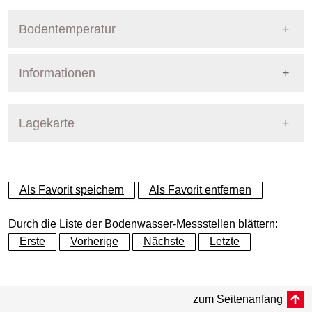
Bodentemperatur
Informationen
Pegel Berlin
Name
PflABerlin10Schl
Lagekarte
Straße
Schlossgarten
+
Als Favorit speichern
Als Favorit entfernen
Bezirk
Charlottenburg-Wilmersdorf
−
Durch die Liste der Bodenwasser-Messstellen blättern:
Betreiber
Pflanzenschutzamt
Erste
Vorherige
Nächste
Letzte
Dynamische Grafik
Messtiefe
Dynamische Grafik
bis 85 cm
zum Seitenanfang