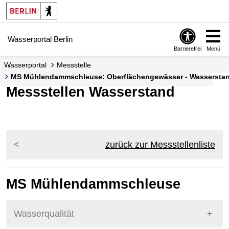
Springe zur Navigation
Springe zum Inhalt
Wasserportal Berlin
Barrierefrei
Menü
Wasserportal
Messstelle
MS Mühlendammschleuse: Oberflächengewässer - Wasserstand
Messstellen Wasserstand
zurück zur Messstellenliste
MS Mühlendammschleuse
Wasserqualität