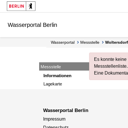
Springe zur Navigation
Springe zum Inhalt
Wasserportal Berlin
Wasserportal
Messstelle
Woltersdo
Es konnte keine 
Messstellenliste
.
Messstelle
Eine Dokumentat
Informationen
Lagekarte
Wasserportal Berlin
Impressum
Datenschutz