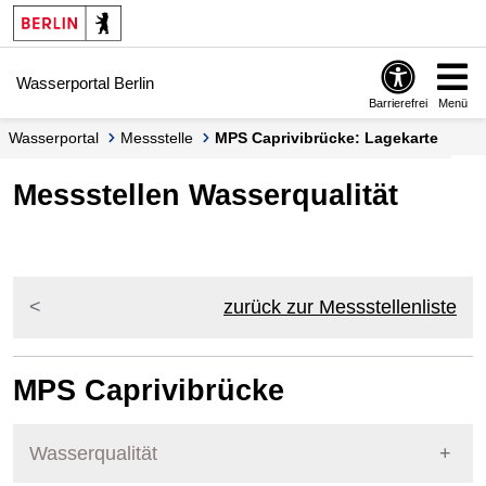
Springe zur Navigation
Springe zum Inhalt
Wasserportal Berlin
Barrierefrei
Menü
Wasserportal
Messstelle
MPS Caprivibrücke: Lagekarte
Messstellen Wasserqualität
zurück zur Messstellenliste
MPS Caprivibrücke
Wasserqualität