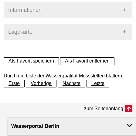
Informationen
Pegel Berlin
Messstellennummer
151
Lagekarte
Messstellenname
MPS Caprivibrücke
+
Als Favorit speichern
Als Favorit entfernen
Gewässer
Spree
−
Durch die Liste der Wasserqualität-Messstellen blättern:
Betreiber
Land Berlin
Erste
Vorherige
Nächste
Letzte
Messstellenausprägung
Online-Messstelle
zum Seitenanfang
Dynamische Grafik
Flusskilometer
8.75
Wasserportal Berlin
Rechtswert (UTM 33 N)
385516.70