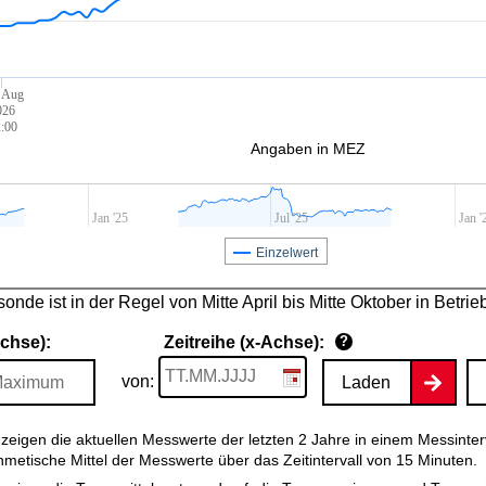
 Aug
026
:00
Angaben in MEZ
Jan '25
Jul '25
Jan '
Einzelwert
nde ist in der Regel von Mitte April bis Mitte Oktober in Betrie
Achse):
Zeitreihe (x-Achse):
?
von:
Laden
zeigen die aktuellen Messwerte der letzten 2 Jahre in einem Messinter
thmetische Mittel der Messwerte über das Zeitintervall von 15 Minuten.