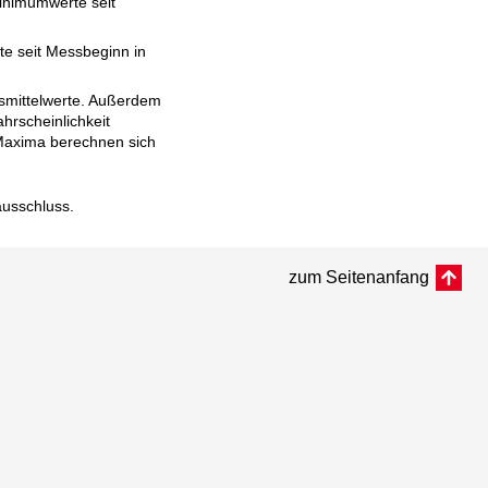
inimumwerte seit
e seit Messbeginn in
esmittelwerte. Außerdem
hrscheinlichkeit
d Maxima berechnen sich
ausschluss
.
zum Seitenanfang