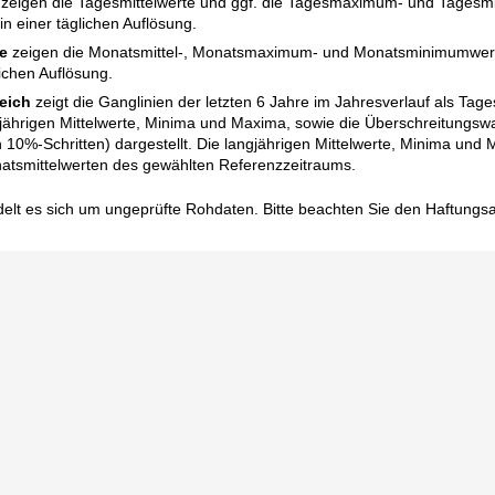
zeigen die Tagesmittelwerte und ggf. die Tagesmaximum- und Tagesm
n einer täglichen Auflösung.
e
zeigen die Monatsmittel-, Monatsmaximum- und Monatsminimumwert
ichen Auflösung.
eich
zeigt die Ganglinien der letzten 6 Jahre im Jahresverlauf als Tag
gjährigen Mittelwerte, Minima und Maxima, sowie die Überschreitungswa
in 10%-Schritten) dargestellt. Die langjährigen Mittelwerte, Minima un
atsmittelwerten des gewählten Referenzzeitraums.
elt es sich um ungeprüfte Rohdaten. Bitte beachten Sie den
Haftungs