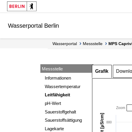
Springe zur Navigation
Springe zum Inhalt
Wasserportal Berlin
Wasserportal
Messstelle
MPS Capriv
Messstelle
Grafik
Downl
Informationen
Wassertemperatur
Leitfähigkeit
pH-Wert
Zoom
Sauerstoffgehalt
Sauerstoffsättigung
880
Lagekarte