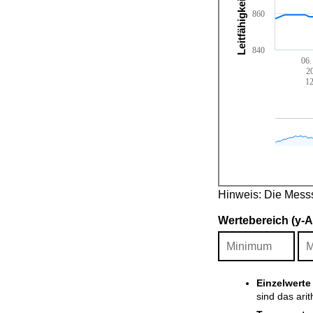
Leitfähigkeit [µS/cm]
860
840
06.
2
12
Hinweis: Die Messso
Wertebereich (y-
Einzelwerte
sind das ari