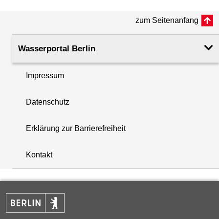
(m ü. NHN)
zum Seitenanfang
Rohroberkante
46.75
(m ü. NHN)
Wasserportal Berlin
Filteroberkante
2.00
Impressum
(m u. GOK)
i
Datenschutz
Filterunterkante
3.00
+
(m u. GOK)
Erklärung zur Barrierefreiheit
−
Rechtswert (UTM 33 N)
394547.00
Kontakt
Hochwert (UTM 33 N)
5827849.80