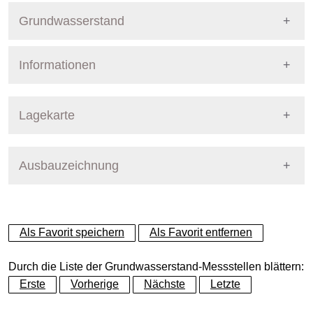
Grundwasserstand
Informationen
Pegel Berlin
Nummer
9058
Lagekarte
Bezirk
Pankow
Ausbauzeichnung
+
Betreiber
Senat
−
Ausprägung
GW-Stand, tagesaktuell
Als Favorit speichern
Als Favorit entfernen
Grundwasserleiter
Dynamische Grafik
Panketalgrundwasserleiter
Durch die Liste der Grundwasserstand-Messstellen blättern:
Erste
Vorherige
Nächste
Letzte
Geländeoberkante (GOK)
46.00