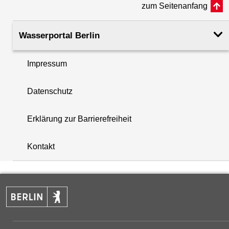
zum Seitenanfang
Rohroberkante
51.09
(m ü. NHN)
Wasserportal Berlin
Filteroberkante
15.00
Impressum
(m u. GOK)
i
Datenschutz
Filterunterkante
16.00
+
(m u. GOK)
Erklärung zur Barrierefreiheit
−
Rechtswert (UTM 33 N)
392554.32
Kontakt
Hochwert (UTM 33 N)
5823794.84