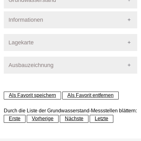
Grundwasserstand
Informationen
Pegel Berlin
Nummer
9083
Lagekarte
Bezirk
Pankow
Ausbauzeichnung
+
Betreiber
Senat
−
Ausprägung
GW-Stand
Als Favorit speichern
Als Favorit entfernen
Grundwasserleiter
Dynamische Grafik
Hauptgrundwasserleiter (G
Durch die Liste der Grundwasserstand-Messstellen blättern:
Erste
Vorherige
Nächste
Letzte
Geländeoberkante (GOK)
51.18
(m ü. NHN)