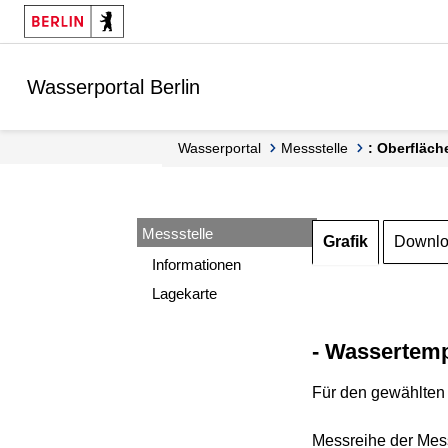
Springe zur Navigation
Springe zum Inhalt
Wasserportal Berlin
Wasserportal
Messstelle
: Oberfläch
Messstelle
Grafik
Downl
Informationen
Lagekarte
- Wassertemp
Für den gewählten 
Messreihe der Mess