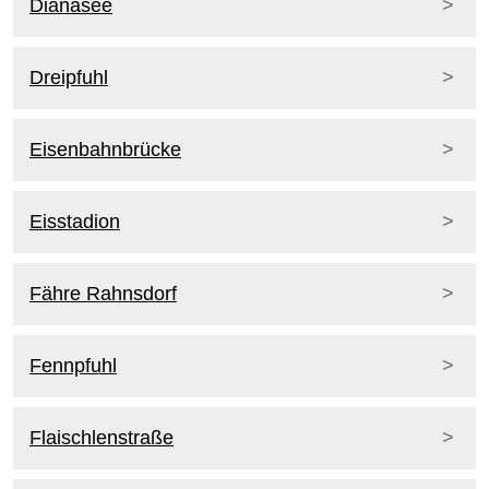
Dianasee
Dreipfuhl
Eisenbahnbrücke
Eisstadion
Fähre Rahnsdorf
Fennpfuhl
Flaischlenstraße