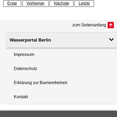
Erste
Vorherige
Nächste
Letzte
Geländeoberkante (GOK)
46.00
(m ü. NHN)
zum Seitenanfang
Rohroberkante
46.75
(m ü. NHN)
Wasserportal Berlin
Filteroberkante
2.00
(m u. GOK)
Impressum
i
Filterunterkante
3.00
Datenschutz
+
(m u. GOK)
−
Erklärung zur Barrierefreiheit
Rechtswert (UTM 33 N)
394547.00
Kontakt
Hochwert (UTM 33 N)
5827849.80