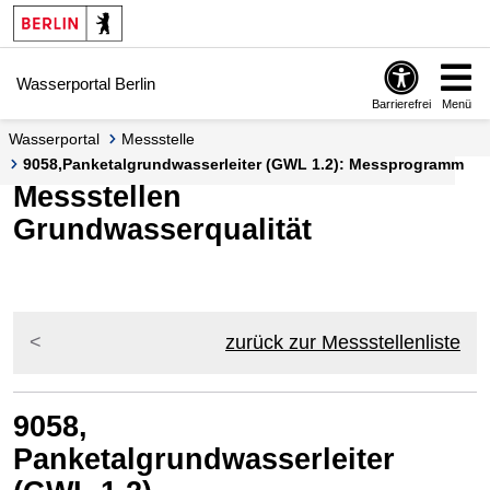
Springe zur Navigation
Springe zum Inhalt
Wasserportal Berlin
Barrierefrei
Menü
Wasserportal
Messstelle
9058,Panketalgrundwasserleiter (GWL 1.2): Messprogramm
Messstellen
Grundwasserqualität
zurück zur Messstellenliste
9058,
Panketalgrundwasserleiter