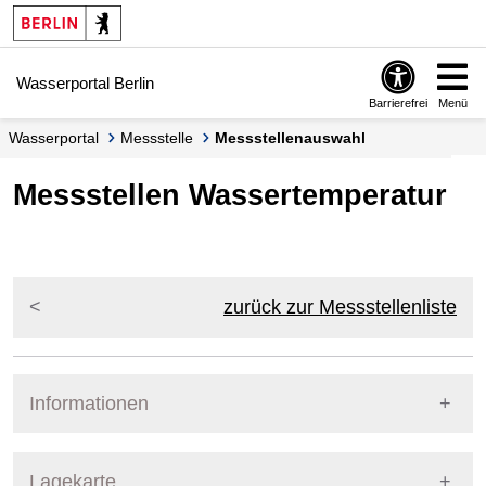
Springe zur Navigation
Springe zum Inhalt
Wasserportal Berlin
Barrierefrei
Menü
Wasserportal
Messstelle
Messstellenauswahl
Messstellen Wassertemperatur
zurück zur Messstellenliste
Informationen
Pegel Berlin
Lagekarte