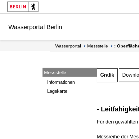
Springe zur Navigation
Springe zum Inhalt
Wasserportal Berlin
Wasserportal
Messstelle
: Oberfläch
Messstelle
Grafik
Downl
Informationen
Lagekarte
- Leitfähigkei
Für den gewählten 
Messreihe der Mess