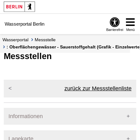
Springe zur Navigation
Springe zum Inhalt
Wasserportal Berlin
Barrierefrei
Menü
Wasserportal
Messstelle
: Oberflächengewässer - Sauerstoffgehalt (Grafik - Einzelwerte
Messstellen
zurück zur Messstellenliste
Informationen
Pegel Berlin
Lagekarte