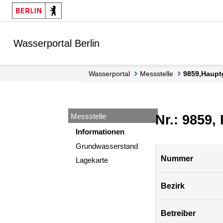
Springe zur Navigation
Springe zum Inhalt
Wasserportal Berlin
Wasserportal
Messstelle
9859,Haupt
Messstelle
Nr.: 9859,
Informationen
Grundwasserstand
Pegel
Nummer
Lagekarte
Berlin
Bezirk
Betreiber