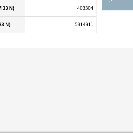
 33 N)
403304
33 N)
5814911