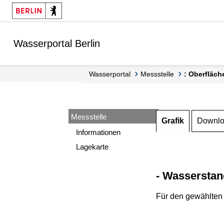
Springe zur Navigation
Springe zum Inhalt
Wasserportal Berlin
Wasserportal
Messstelle
: Oberfläch
Messstelle
Grafik
Downl
Informationen
Lagekarte
- Wasserstan
Für den gewählten 