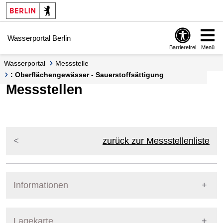
Springe zur Navigation
Springe zum Inhalt
Wasserportal Berlin
Barrierefrei
Menü
Wasserportal
Messstelle
: Oberflächengewässer - Sauerstoffsättigung
Messstellen
zurück zur Messstellenliste
Informationen
Pegel Berlin
Lagekarte