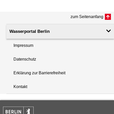
(m ü. NHN)
zum Seitenanfang
Rohroberkante
36.97
(m ü. NHN)
Wasserportal Berlin
Filteroberkante
5.38
(m u. GOK)
Impressum
i
Filterunterkante
6.38
Datenschutz
+
(m u. GOK)
−
Erklärung zur Barrierefreiheit
Rechtswert (UTM 33 N)
403304.26
Kontakt
Hochwert (UTM 33 N)
5814911.20