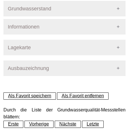
Grundwasserstand
Informationen
Pegel Berlin
Nummer
9859
Lagekarte
Bezirk
Treptow-Köpenick
Ausbauzeichnung
+
Betreiber
Senat
−
Ausprägung
GW-Stand
Als Favorit speichern
Als Favorit entfernen
Grundwasserleiter
Dynamische Grafik
Hauptgrundwasserleiter (G
Durch die Liste der Grundwasserqualität-Messstellen
blättern:
Erste
Vorherige
Nächste
Letzte
Geländeoberkante (GOK)
36.46