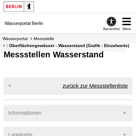
Springe zur Navigation
Springe zum Inhalt
Wasserportal Berlin
Barrierefrei
Menü
Wasserportal
Messstelle
: Oberflächengewässer - Wasserstand (Grafik - Einzelwerte)
Messstellen Wasserstand
zurück zur Messstellenliste
Informationen
Pegel Berlin
Lagekarte