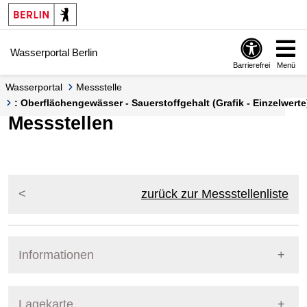
Springe zur Navigation
Springe zum Inhalt
Wasserportal Berlin
Barrierefrei
Menü
Wasserportal
Messstelle
: Oberflächengewässer - Sauerstoffgehalt (Grafik - Einzelwerte
Messstellen
zurück zur Messstellenliste
Informationen
Pegel Berlin
Lagekarte