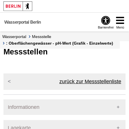
Springe zur Navigation
Springe zum Inhalt
Wasserportal Berlin
Barrierefrei
Menü
Wasserportal
Messstelle
: Oberflächengewässer - pH-Wert (Grafik - Einzelwerte)
Messstellen
zurück zur Messstellenliste
Informationen
Pegel Berlin
Lagekarte