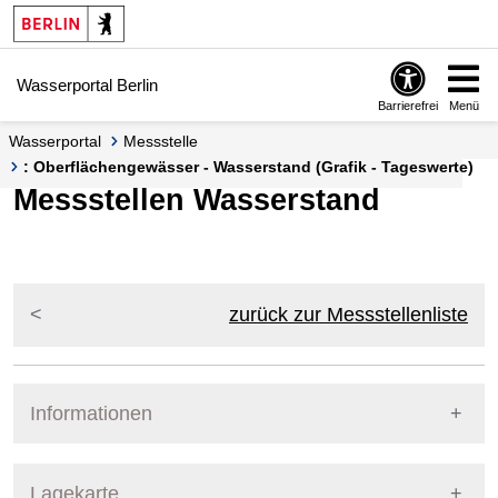
Springe zur Navigation
Springe zum Inhalt
Wasserportal Berlin
Barrierefrei
Menü
Wasserportal
Messstelle
: Oberflächengewässer - Wasserstand (Grafik - Tageswerte)
Messstellen Wasserstand
zurück zur Messstellenliste
Informationen
Pegel Berlin
Lagekarte