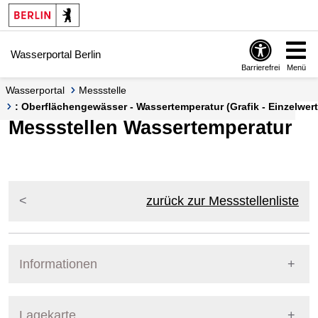
Springe zur Navigation
Springe zum Inhalt
Wasserportal Berlin
Barrierefrei
Menü
Wasserportal
Messstelle
: Oberflächengewässer - Wassertemperatur (Grafik - Einzelwert
Messstellen Wassertemperatur
zurück zur Messstellenliste
Informationen
Pegel Berlin
Lagekarte