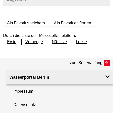
Messstellenname
MPS Caprivibrücke
+
Als Favorit speichern
Als Favorit entfernen
Gewässer
Spree
−
Durch die Liste der -Messstellen blättern:
Betreiber
Land Berlin
Erste
Vorherige
Nächste
Letzte
Messstellenausprägung
Online-Messstelle
zum Seitenanfang
Flusskilometer
8.75
Wasserportal Berlin
Rechtswert (UTM 33 N)
385516.70
Impressum
Hochwert (UTM 33 N)
5820267.04
Datenschutz