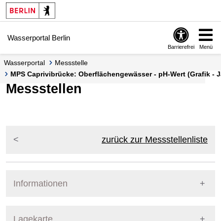
Springe zur Navigation
Springe zum Inhalt
Wasserportal Berlin
Barrierefrei
Menü
Wasserportal
Messstelle
MPS Caprivibrücke: Oberflächengewässer - pH-Wert (Grafik - 
Messstellen
zurück zur Messstellenliste
Informationen
Pegel Berlin
Messstellennummer
151
Lagekarte