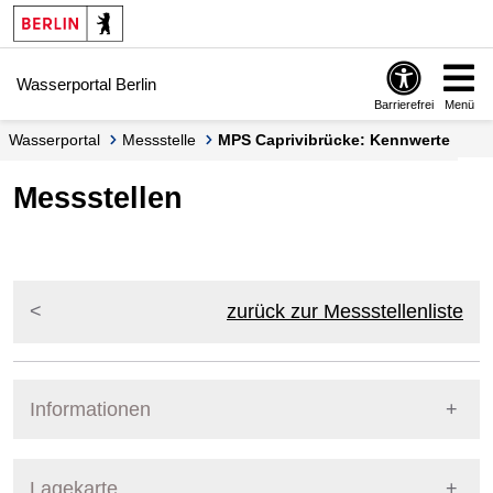
Springe zur Navigation
Springe zum Inhalt
Wasserportal Berlin
Barrierefrei
Menü
Wasserportal
Messstelle
MPS Caprivibrücke: Kennwerte
Messstellen
zurück zur Messstellenliste
Informationen
Pegel Berlin
Messstellennummer
151
Lagekarte