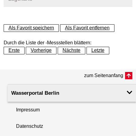
Messstellenname
MPS Caprivibrücke
+
Als Favorit speichern
Als Favorit entfernen
Gewässer
Spree
−
Durch die Liste der -Messstellen blättern:
Betreiber
Land Berlin
Erste
Vorherige
Nächste
Letzte
Messstellenausprägung
Online-Messstelle
zum Seitenanfang
Flusskilometer
8.75
Wasserportal Berlin
Rechtswert (UTM 33 N)
385516.70
Impressum
Hochwert (UTM 33 N)
5820267.04
Datenschutz