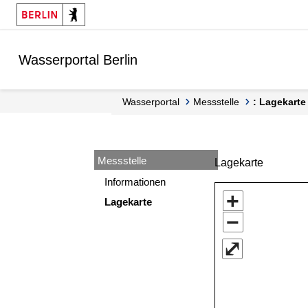
Springe zur Navigation
Springe zum Inhalt
Wasserportal Berlin
Wasserportal
Messstelle
: Lagekarte
Messstelle
Lagekarte
Informationen
+
Lagekarte
−
⤢