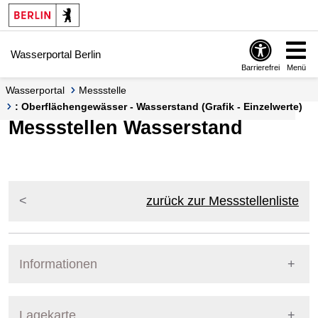
Springe zur Navigation
Springe zum Inhalt
Wasserportal Berlin
Barrierefrei
Menü
Wasserportal
Messstelle
: Oberflächengewässer - Wasserstand (Grafik - Einzelwerte)
Messstellen Wasserstand
zurück zur Messstellenliste
Informationen
Pegel Berlin
Lagekarte