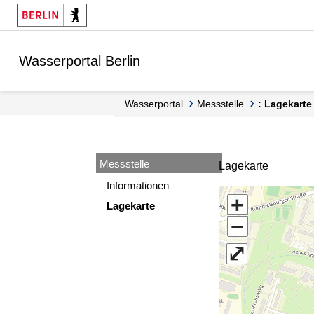
Springe zur Navigation
Springe zum Inhalt
Wasserportal Berlin
Wasserportal
Messstelle
: Lagekarte
Messstelle
Lagekarte
Informationen
+
Lagekarte
−
⤢