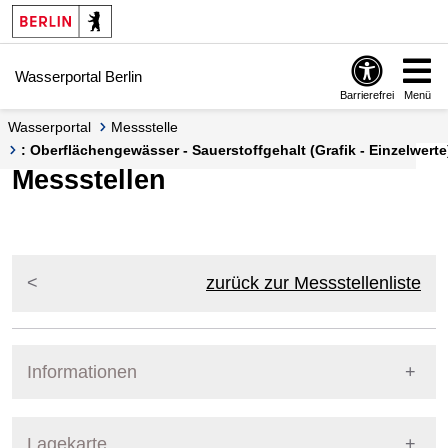
Springe zur Navigation
Springe zum Inhalt
Wasserportal Berlin
Barrierefrei
Menü
Wasserportal
Messstelle
: Oberflächengewässer - Sauerstoffgehalt (Grafik - Einzelwerte
Messstellen
zurück zur Messstellenliste
Informationen
Pegel Berlin
Lagekarte