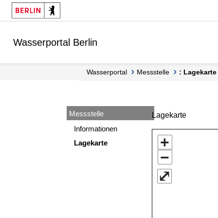
Springe zur Navigation
Springe zum Inhalt
Wasserportal Berlin
Wasserportal
Messstelle
: Lagekarte
Messstelle
Lagekarte
Informationen
+
Lagekarte
−
⤢