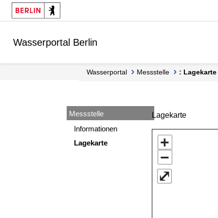
Springe zur Navigation
Springe zum Inhalt
Wasserportal Berlin
Wasserportal
Messstelle
: Lagekarte
Messstelle
Lagekarte
Informationen
+
Lagekarte
−
⤢