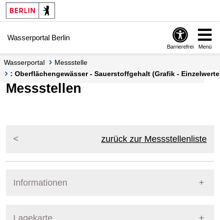
Springe zur Navigation
Springe zum Inhalt
Wasserportal Berlin
Barrierefrei
Menü
Wasserportal
Messstelle
: Oberflächengewässer - Sauerstoffgehalt (Grafik - Einzelwerte
Messstellen
zurück zur Messstellenliste
Informationen
Pegel Berlin
Lagekarte