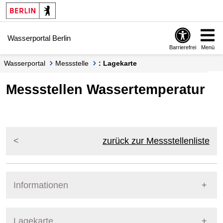
Springe zur Navigation
Springe zum Inhalt
Wasserportal Berlin
Barrierefrei
Menü
Wasserportal
Messstelle
: Lagekarte
Messstellen Wassertemperatur
zurück zur Messstellenliste
Informationen
Pegel Berlin
Lagekarte