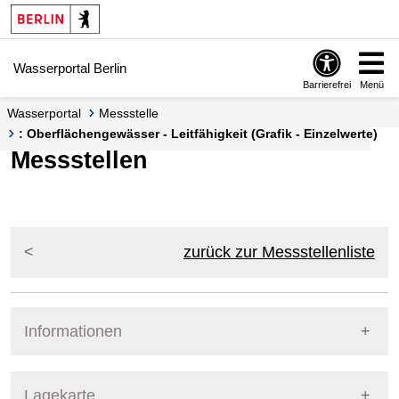
Springe zur Navigation
Springe zum Inhalt
Wasserportal Berlin
Barrierefrei
Menü
Wasserportal
Messstelle
: Oberflächengewässer - Leitfähigkeit (Grafik - Einzelwerte)
Messstellen
zurück zur Messstellenliste
Informationen
Pegel Berlin
Lagekarte