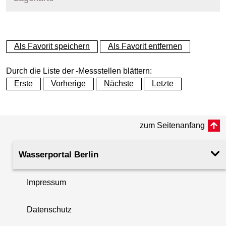
Messstellenname
MPS Caprivibrücke
+
Als Favorit speichern
Als Favorit entfernen
Gewässer
Spree
−
Durch die Liste der -Messstellen blättern:
Betreiber
Land Berlin
Erste
Vorherige
Nächste
Letzte
Messstellenausprägung
Online-Messstelle
zum Seitenanfang
Flusskilometer
8.75
Wasserportal Berlin
Rechtswert (UTM 33 N)
385516.70
Impressum
Hochwert (UTM 33 N)
5820267.04
Datenschutz