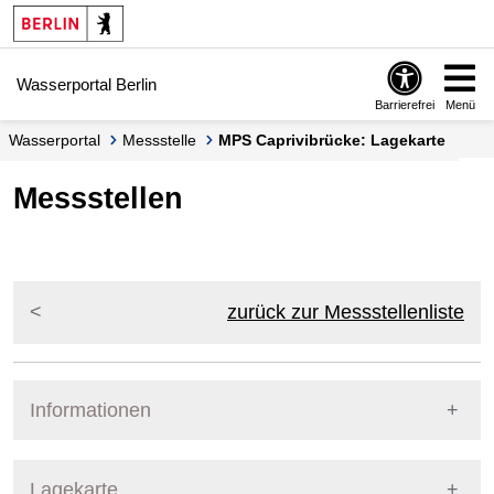
Springe zur Navigation
Springe zum Inhalt
Wasserportal Berlin
Barrierefrei
Menü
Wasserportal
Messstelle
MPS Caprivibrücke: Lagekarte
Messstellen
zurück zur Messstellenliste
Informationen
Pegel Berlin
Messstellennummer
151
Lagekarte