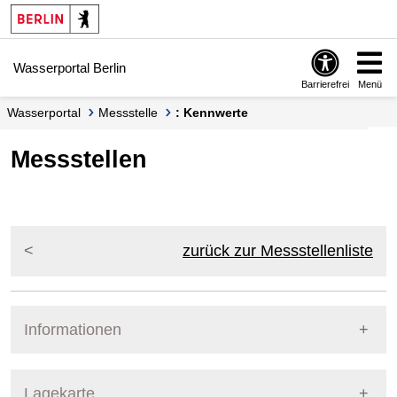
Springe zur Navigation
Springe zum Inhalt
Wasserportal Berlin
Barrierefrei
Menü
Wasserportal
Messstelle
: Kennwerte
Messstellen
zurück zur Messstellenliste
Informationen
Pegel Berlin
Lagekarte