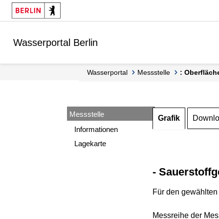
Springe zur Navigation
Springe zum Inhalt
Wasserportal Berlin
Wasserportal
Messstelle
: Oberfläch
Messstelle
Grafik
Downl
Informationen
Lagekarte
- Sauerstoffg
Für den gewählten 
Messreihe der Mess