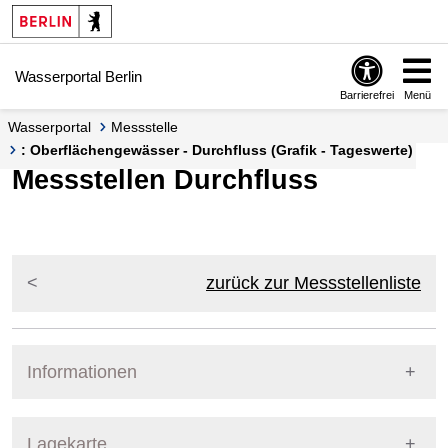
Springe zur Navigation
Springe zum Inhalt
Wasserportal Berlin
Barrierefrei
Menü
Wasserportal
Messstelle
: Oberflächengewässer - Durchfluss (Grafik - Tageswerte)
Messstellen Durchfluss
zurück zur Messstellenliste
Informationen
Pegel Berlin
Lagekarte