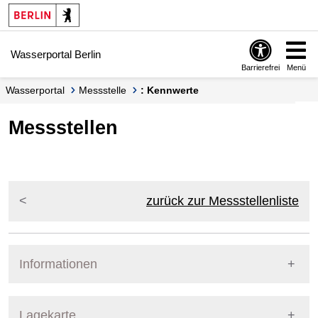
Springe zur Navigation
Springe zum Inhalt
Wasserportal Berlin
Barrierefrei
Menü
Wasserportal
Messstelle
: Kennwerte
Messstellen
zurück zur Messstellenliste
Informationen
Pegel Berlin
Lagekarte