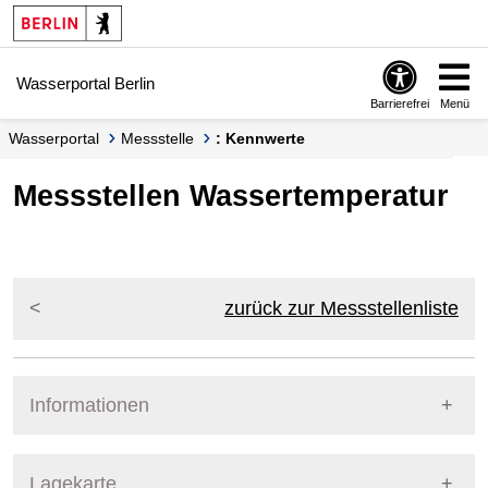
Springe zur Navigation
Springe zum Inhalt
Wasserportal Berlin
Barrierefrei
Menü
Wasserportal
Messstelle
: Kennwerte
Messstellen Wassertemperatur
zurück zur Messstellenliste
Informationen
Pegel Berlin
Lagekarte