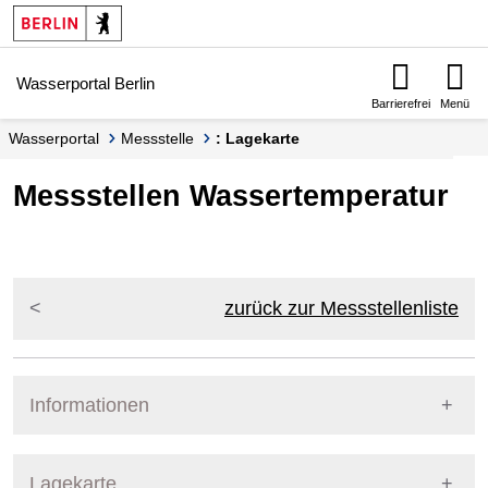
Springe zur Navigation
Springe zum Inhalt
Wasserportal Berlin
Barrierefrei
Menü
Wasserportal
Messstelle
: Lagekarte
Messstellen Wassertemperatur
zurück zur Messstellenliste
Informationen
Pegel Berlin
Lagekarte