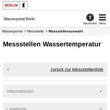
Springe zur Navigation
Springe zum Inhalt
Wasserportal Berlin
Barrierefrei
Menü
Wasserportal
Messstelle
Messstellenauswahl
Messstellen Wassertemperatur
zurück zur Messstellenliste
Informationen
Pegel Berlin
Lagekarte