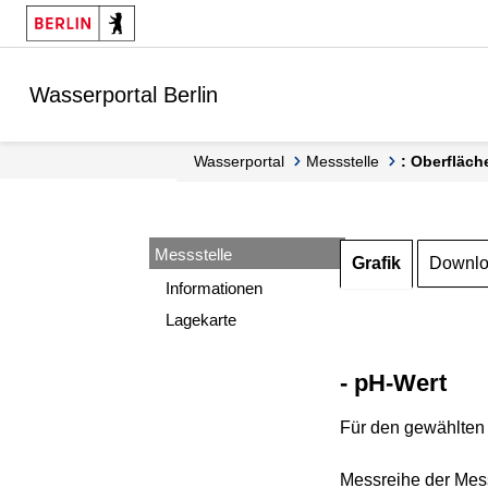
Springe zur Navigation
Springe zum Inhalt
Wasserportal Berlin
Wasserportal
Messstelle
: Oberfläch
Messstelle
Grafik
Downl
Informationen
Lagekarte
- pH-Wert
Für den gewählten 
Messreihe der Mess