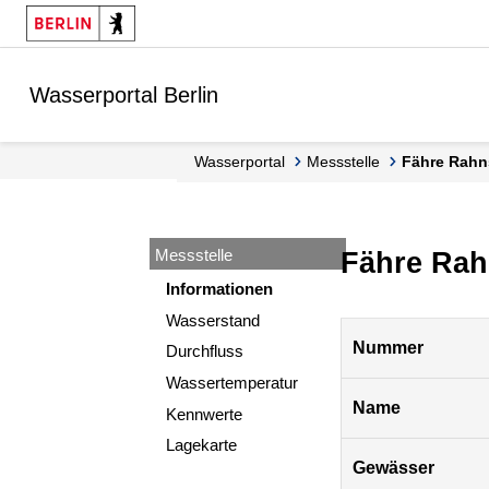
Springe zur Navigation
Springe zum Inhalt
Wasserportal Berlin
Wasserportal
Messstelle
Fähre Rahn
Messstelle
Fähre Rah
Informationen
Wasserstand
Pegel
Nummer
Durchfluss
Berlin
Wassertemperatur
Name
Kennwerte
Lagekarte
Gewässer