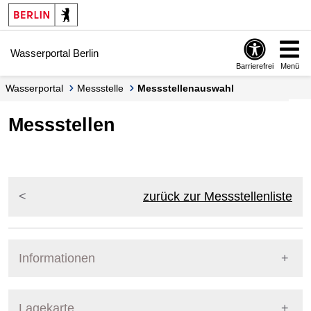
Springe zur Navigation
Springe zum Inhalt
Wasserportal Berlin
Barrierefrei
Menü
Wasserportal
Messstelle
Messstellenauswahl
Messstellen
zurück zur Messstellenliste
Informationen
Pegel Berlin
Lagekarte