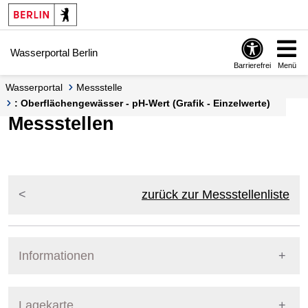
Springe zur Navigation
Springe zum Inhalt
Wasserportal Berlin
Barrierefrei
Menü
Wasserportal
Messstelle
: Oberflächengewässer - pH-Wert (Grafik - Einzelwerte)
Messstellen
zurück zur Messstellenliste
Informationen
Pegel Berlin
Lagekarte