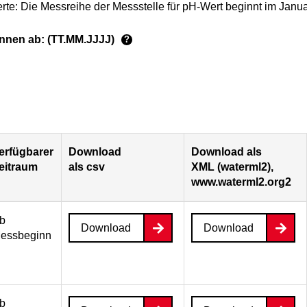
rte: Die Messreihe der Messstelle für pH-Wert beginnt im Janu
ginnen ab: (TT.MM.JJJJ)
?
erfügbarer
Download
Download als
eitraum
als csv
XML (waterml2),
www.waterml2.org2
b
Download
Download
essbeginn
b