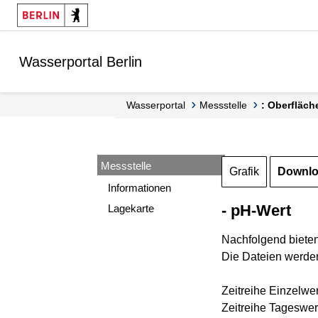
Springe zur Navigation
Springe zum Inhalt
Wasserportal Berlin
Wasserportal
Messstelle
: Oberfläc
Messstelle
Grafik
Downl
Informationen
- pH-Wert
Lagekarte
Nachfolgend biete
Die Dateien werden
Zeitreihe Einzelwe
Zeitreihe Tageswer