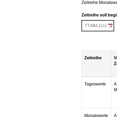
Zeitreihe Monatswe
Zeitreihe soll be
Zeitreihe
V
Z
Download
Tageswerte
A
M
Monatswerte
A