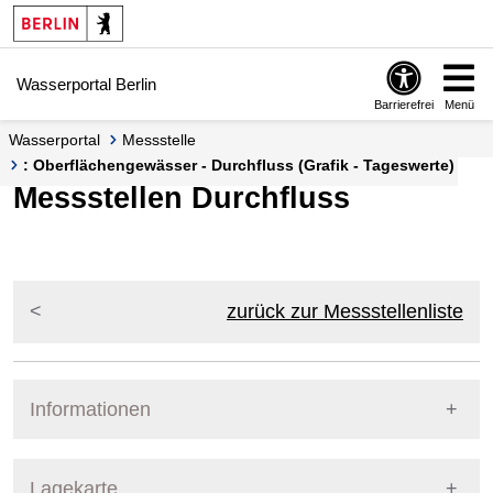
Springe zur Navigation
Springe zum Inhalt
Wasserportal Berlin
Barrierefrei
Menü
Wasserportal
Messstelle
: Oberflächengewässer - Durchfluss (Grafik - Tageswerte)
Messstellen Durchfluss
zurück zur Messstellenliste
Informationen
Pegel Berlin
Lagekarte